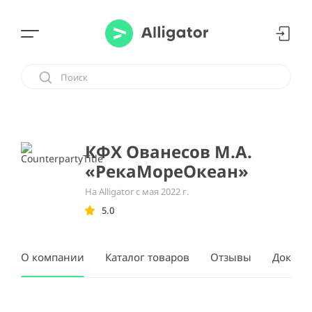
КФХ Ованесов М.А.
«РекаМореОкеан»
На Alligator с мая 2022 г.
5.0
О компании
Каталог товаров
Отзывы
Докуме