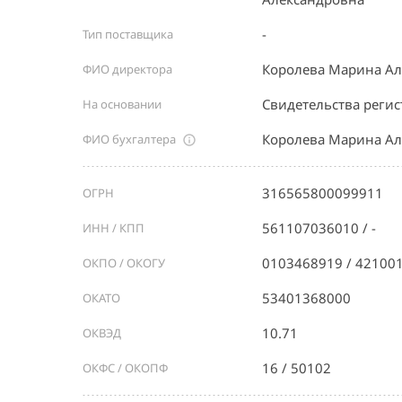
-
Тип поставщика
Королева Марина Ал
ФИО директора
Свидетельства реги
На основании
Королева Марина Ал
ФИО бухгалтера
316565800099911
ОГРН
561107036010 / -
ИНН / КПП
0103468919 / 42100
ОКПО / ОКОГУ
53401368000
ОКАТО
10.71
ОКВЭД
16 / 50102
ОКФС / ОКОПФ