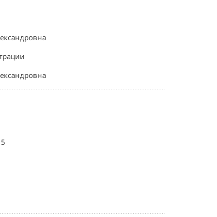
ександровна
страции
ександровна
15