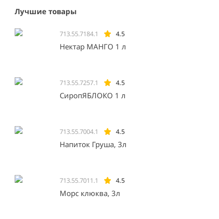
Лучшие товары
713.55.7184.1
4.5
Нектар МАНГО 1 л
713.55.7257.1
4.5
СиропЯБЛОКО 1 л
713.55.7004.1
4.5
Напиток Груша, 3л
713.55.7011.1
4.5
Морс клюква, 3л