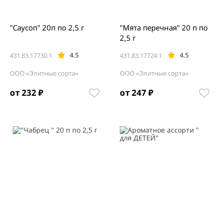
"Саусоп" 20п по 2,5 г
"Мята перечная" 20 п по
2,5 г
4.5
4.5
431.83.17730.1
431.83.17724.1
ООО «Элитные сорта»
ООО «Элитные сорта»
от 232 ₽
от 247 ₽