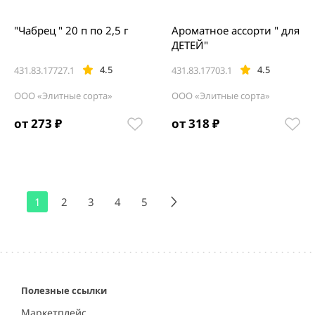
"Чабрец " 20 п по 2,5 г
Ароматное ассорти " для
ДЕТЕЙ"
4.5
4.5
431.83.17727.1
431.83.17703.1
ООО «Элитные сорта»
ООО «Элитные сорта»
от 273 ₽
от 318 ₽
1
2
3
4
5
Полезные ссылки
Маркетплейс