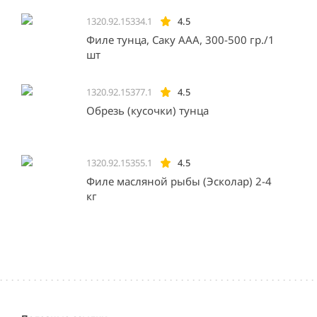
1320.92.15334.1
4.5
Филе тунца, Саку ААА, 300-500 гр./1
шт
1320.92.15377.1
4.5
Обрезь (кусочки) тунца
1320.92.15355.1
4.5
Филе масляной рыбы (Эсколар) 2-4
кг