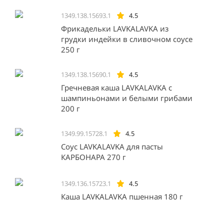
1349.138.15693.1
4.5
Фрикадельки LAVKALAVKA из
грудки индейки в сливочном соусе
250 г
1349.138.15690.1
4.5
Гречневая каша LAVKALAVKA с
шампиньонами и белыми грибами
200 г
1349.99.15728.1
4.5
Соус LAVKALAVKA для пасты
КАРБОНАРА 270 г
1349.136.15723.1
4.5
Каша LAVKALAVKA пшенная 180 г