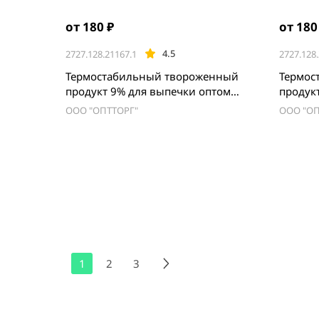
от 180 ₽
от 180
4.5
2727.128.21167.1
2727.128
Термостабильный твороженный
Термос
продукт 9% для выпечки оптом
продук
Спб
Спб
ООО "ОПТТОРГ"
ООО "ОП
1
2
3