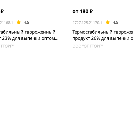
 ₽
от 180 ₽
4.5
4.5
.21168.1
2727.128.21170.1
табильный твороженный
Термостабильный творож
т 23% для выпечки оптом
продукт 26% для выпечки 
Спб
ТТОРГ"
ООО "ОПТТОРГ"