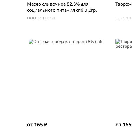
Масло сливочное 82,5% для
Творож
социального питания спб 0,2гр.
ООО "ОПТТОРГ"
ООО "ОП
от 165 ₽
от 165