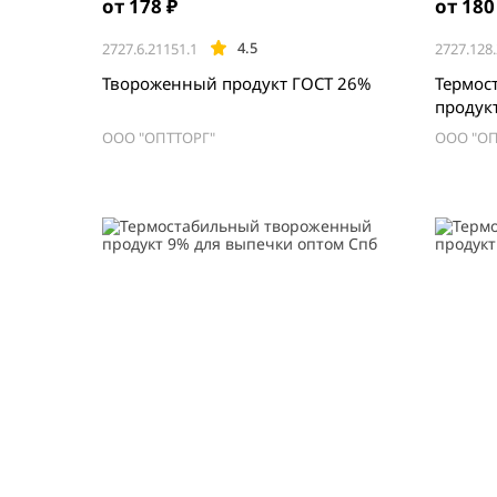
от 178 ₽
от 180
4.5
2727.6.21151.1
2727.128
Твороженный продукт ГОСТ 26%
Термос
продук
Спб
ООО "ОПТТОРГ"
ООО "ОП