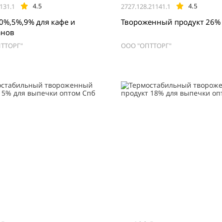
4.5
4.5
131.1
2727.128.21141.1
0%,5%,9% для кафе и
Твороженный продукт 26%
анов
ТТОРГ"
ООО "ОПТТОРГ"