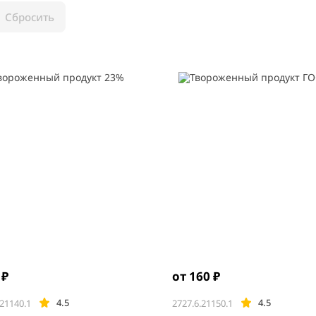
Сбросить
 ₽
от 160 ₽
4.5
4.5
.21140.1
2727.6.21150.1