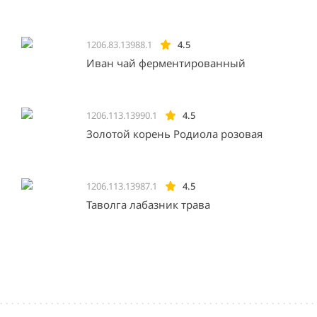
1206.83.13988.1
4.5
Иван чай ферментированный
1206.113.13990.1
4.5
Золотой корень Родиола розовая
1206.113.13987.1
4.5
Таволга лабазник трава