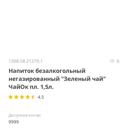
Item
1
1308.58.21279.1
6
of
1
Напиток безалкогольный
негазированный "Зеленый чай"
ЧайОк пл. 1,5л.
4.5
Доступное кол-во
9999