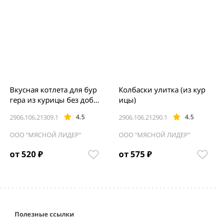
Вкусная котлета для бур
Колбаски улитка (из кур
гера из курицы без доба
ицы)
вок.
4.5
4.5
2906.106.21309.1
2906.106.21290.1
ООО "МЯСНОЙ ЛИДЕР"
ООО "МЯСНОЙ ЛИДЕР"
от 520 ₽
от 575 ₽
Item
1
of
5
Полезные ссылки