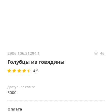
Item
1
2906.106.21294.1
46
of
1
Голубцы из говядины
4.5
Доступное кол-во
5000
Оплата